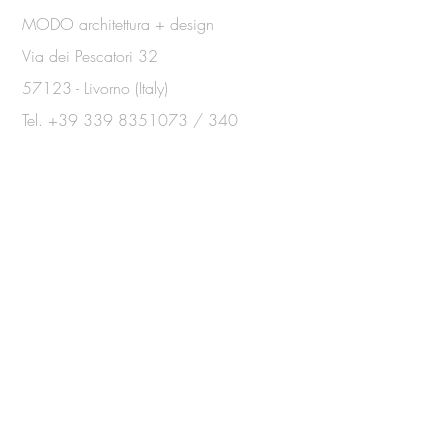
MODO architettura + design
Via dei Pescatori 32
57123 - Livorno (Italy)
Tel.
+39 339 8351073
/
340
2884814
info@modoarchitettura.com
DUBAI
Office:
48 Burj Gate
10° Floor, Room n. 1001 - Downtown
Tel.
+971 4 321 62 60
ABU DHABI
Office: CI Tower
7° Floor - Khalidiya
info@modoarchitettura.com