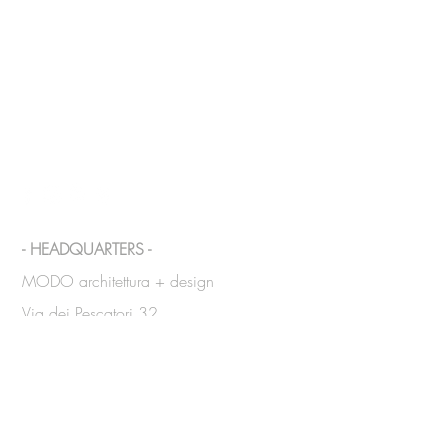
BE IN
TOUCH
- HEADQUARTERS -
MODO architettura + design
Via dei Pescatori 32
57123 - Livorno (Italy)
Tel.
+39 339 8351073
/
340
2884814
info@modoarchitettura.com